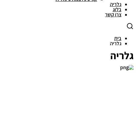
גלריה
בלוג
צרו קשר
בית
גלריה
גלריה