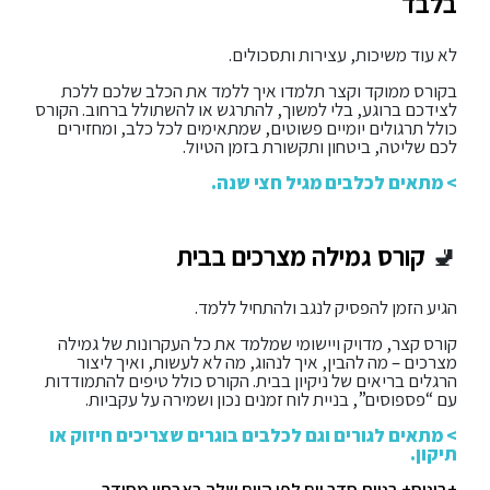
בלבד
לא עוד משיכות, עצירות ותסכולים.
בקורס ממוקד וקצר תלמדו איך ללמד את הכלב שלכם ללכת
לצידכם ברוגע, בלי למשוך, להתרגש או להשתולל ברחוב. הקורס
כולל תרגולים יומיים פשוטים, שמתאימים לכל כלב, ומחזירים
לכם שליטה, ביטחון ותקשורת בזמן הטיול.
> מתאים לכלבים מגיל חצי שנה.
🚽
קורס גמילה מצרכים בבית
הגיע הזמן להפסיק לנגב ולהתחיל ללמד.
קורס קצר, מדויק ויישומי שמלמד את כל העקרונות של גמילה
מצרכים – מה להבין, איך לנהוג, מה לא לעשות, ואיך ליצור
הרגלים בריאים של ניקיון בבית. הקורס כולל טיפים להתמודדות
עם “פספוסים”, בניית לוח זמנים נכון ושמירה על עקביות.
> מתאים לגורים וגם לכלבים בוגרים שצריכים חיזוק או
תיקון.