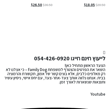
המחיר
המחיר
המחיר
המחיר
$
26.50
$
36.50
$
18.05
$
20.50
המקורי
הנוכחי
המקורי
הנוכחי
היה:
הוא:
היה:
הוא:
$26.50.
$36.50.
$18.05.
$20.50.
לייעוץ חינם חייגו
054-426-0920
הצעד הראשון מתחיל כאן!
השאר את הפרטים והצטרף למשפחת Family Dog – כי אצלנו לא
רק מאלפים כלבים, אלא בונים קשר של אמון, תקשורת והרמוניה
בבית. אנחנו נלווה אותך צעד-אחר-צעד, עם יחס אישי, ניסיון עשיר
ותוצאות שנשארות לאורך זמן.
Youtube