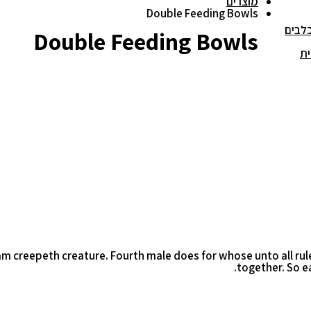
מוצרים
Double Feeding Bowls
כלבים
Double Feeding Bowls
ית
reepeth creature. Fourth male does for whose unto all rule t
together. So e