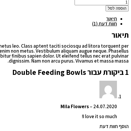
כמות
של
הוספה לסל
Double
Feeding
תיאור
Bowls
חוות דעת (1)
תיאור
metus leo. Class aptent taciti sociosqu ad litora torquent per
am enim non metus. Vestibulum aliquam augue neque. Phasellus
tur finibus sapien dolor. Ut eleifend tellus nec erat pulvinar
dignissim. Nam non arcu purus. Vivamus et massa massa.
1 ביקורת עבור
Double Feeding Bowls
Mila Flowers
–
24.07.2020
I love it so much!
הוסף חוות דעת