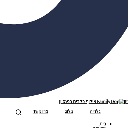
גלריה
בלוג
צרו קשר
בית