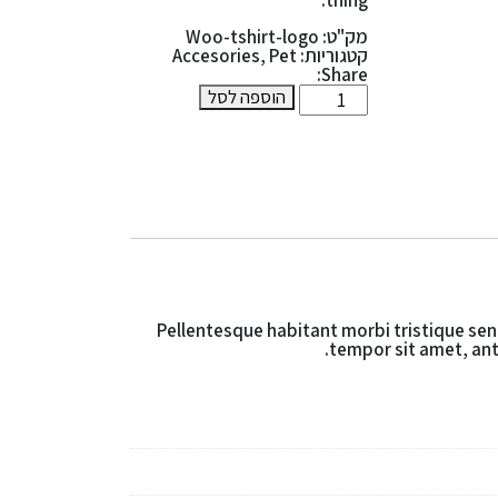
thing.
מק"ט:
Woo-tshirt-logo
קטגוריות:
Pet
,
Accesories
Share:
כמות
הוספה לסל
של
Little
Scoop
for
Ultra
Pellentesque habitant morbi tristique sen
tempor sit amet, ante