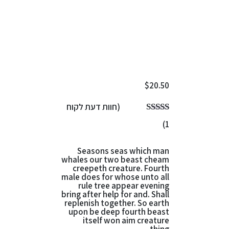
$
20.50
(חוות דעת לקוח
)
1
Seasons seas which man
whales our two beast cheam
creepeth creature. Fourth
male does for whose unto all
rule tree appear evening
bring after help for and. Shall
replenish together. So earth
upon be deep fourth beast
itself won aim creature